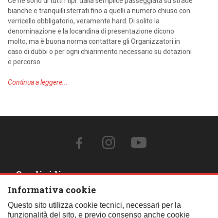
Ce ne sono di tutti i tipi: dalla semplice passeggiata su strade
bianche e tranquilli sterrati fino a quelli a numero chiuso con
verricello obbligatorio, veramente hard. Di solito la
denominazione e la locandina di presentazione dicono
molto, ma è buona norma contattare gli Organizzatori in
caso di dubbi o per ogni chiarimento necessario su dotazioni
e percorso.
Continua a leggere...
Condividi su:
Informativa cookie
Contattaci:
Questo sito utilizza cookie tecnici, necessari per la
funzionalità del sito, e previo consenso anche cookie