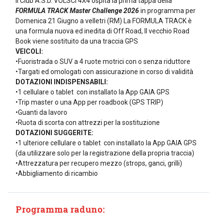
Il Club A.S.D. VOLSCI 4X4 ospita la prima tappa della
FORMULA TRACK Master Challenge 2026
in programma per
Domenica 21 Giugno a velletri (RM) La FORMULA TRACK è
una formula nuova ed inedita di Off Road, Il vecchio Road
Book viene sostituito da una traccia GPS
VEICOLI:
•Fuoristrada o SUV a 4 ruote motrici con o senza riduttore
•Targati ed omologati con assicurazione in corso di validità
DOTAZIONI INDISPENSABILI:
•1 cellulare o tablet con installato la App GAIA GPS
•Trip master o una App per roadbook (GPS TRIP)
•Guanti da lavoro
•Ruota di scorta con attrezzi per la sostituzione
DOTAZIONI SUGGERITE:
•1 ulteriore cellulare o tablet con installato la App GAIA GPS
(da utilizzare solo per la registrazione della propria traccia)
•Attrezzatura per recupero mezzo (strops, ganci, grilli)
•Abbigliamento di ricambio
Programma raduno: