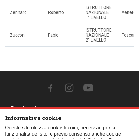
ISTRUTTORE
Zennaro
Roberto
NAZIONALE
Veneto
1° LIVELLO
ISTRUTTORE
Zucconi
Fabio
NAZIONALE
Toscana
2° LIVELLO
Condividi su:
Informativa cookie
Contattaci:
Questo sito utilizza cookie tecnici, necessari per la
funzionalità del sito, e previo consenso anche cookie
Tel.:
059 451621
- Cell.:
+39 348 850 0110
- Email: