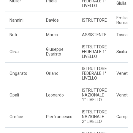
Müller
Paola
FEDERALE 1°
Giulia
LIVELLO
Emilia-
Nannini
Davide
ISTRUTTORE
Romagn
Nuti
Marco
ASSISTENTE
Toscana
ISTRUTTORE
Giuseppe
Oliva
FEDERALE 1°
Sicilia
Evaristo
LIVELLO
ISTRUTTORE
Ongarato
Oriano
FEDERALE 1°
Veneto
LIVELLO
ISTRUTTORE
Opali
Leonardo
NAZIONALE
Veneto
1° LIVELLO
ISTRUTTORE
Orefice
Pierfrancesco
NAZIONALE
Campan
2° LIVELLO