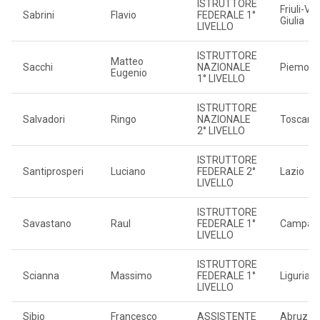
ISTRUTTORE
Friuli-Ve
Sabrini
Flavio
FEDERALE 1°
Giulia
LIVELLO
ISTRUTTORE
Matteo
Sacchi
NAZIONALE
Piemont
Eugenio
1° LIVELLO
ISTRUTTORE
Salvadori
Ringo
NAZIONALE
Toscana
2° LIVELLO
ISTRUTTORE
Santiprosperi
Luciano
FEDERALE 2°
Lazio
LIVELLO
ISTRUTTORE
Savastano
Raul
FEDERALE 1°
Campan
LIVELLO
ISTRUTTORE
Scianna
Massimo
FEDERALE 1°
Liguria
LIVELLO
Sibio
Francesco
ASSISTENTE
Abruzzo