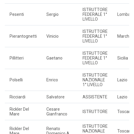
ISTRUTTORE
Pesenti
Sergio
FEDERALE 1°
Lombard
LIVELLO
ISTRUTTORE
Pierantognetti
Vinicio
FEDERALE 1°
Marche
LIVELLO
ISTRUTTORE
Pillitteri
Gaetano
FEDERALE 1°
Sicilia
LIVELLO
ISTRUTTORE
Polselli
Enrico
NAZIONALE
Lazio
1° LIVELLO
Ricciardi
Salvatore
ASSISTENTE
Lazio
Rickler Del
Cesare
ISTRUTTORE
Toscana
Mare
Gianfranco
ISTRUTTORE
Rickler Del
Renato
NAZIONALE
Toscana
Mare
Domenico A.