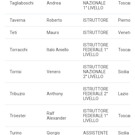
Tagliaboschi
Andrea
NAZIONALE
Toscana
1° LIVELLO
Taverna
Roberto
ISTRUTTORE
Piemont
Teti
Mauro
ISTRUTTORE
Veneto
ISTRUTTORE
Torracchi
Italo Aniello
FEDERALE 1°
Toscana
LIVELLO
ISTRUTTORE
Torrisi
Venero
NAZIONALE
Sicilia
2° LIVELLO
ISTRUTTORE
Tribuzio
Anthony
FEDERALE 2°
Lazio
LIVELLO
ISTRUTTORE
Ralf
Tröester
FEDERALE 1°
Toscana
Alexander
LIVELLO
Turino
Giorgio
ASSISTENTE
Sicilia