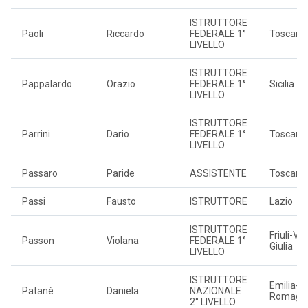
ISTRUTTORE
Paoli
Riccardo
FEDERALE 1°
Toscana
LIVELLO
ISTRUTTORE
Pappalardo
Orazio
FEDERALE 1°
Sicilia
LIVELLO
ISTRUTTORE
Parrini
Dario
FEDERALE 1°
Toscana
LIVELLO
Passaro
Paride
ASSISTENTE
Toscana
Passi
Fausto
ISTRUTTORE
Lazio
ISTRUTTORE
Friuli-Ve
Passon
Violana
FEDERALE 1°
Giulia
LIVELLO
ISTRUTTORE
Emilia-
Patanè
Daniela
NAZIONALE
Romagn
2° LIVELLO