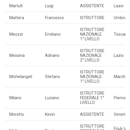
Martufi
Luigi
ASSISTENTE
Lazio
Mattera
Francesco
ISTRUTTORE
Umbria
ISTRUTTORE
Meozzi
Emiliano
NAZIONALE
Toscana
1° LIVELLO
ISTRUTTORE
Messina
Adriano
NAZIONALE
Lazio
2° LIVELLO
ISTRUTTORE
Michelangeli
Stefano
NAZIONALE
Marche
1° LIVELLO
ISTRUTTORE
Milano
Luciano
FEDERALE 1°
Piemont
LIVELLO
Moretto
Kevin
ASSISTENTE
Veneto
ISTRUTTORE
Friuli-Ve