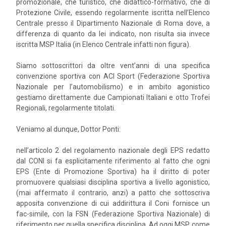
promozionale, che turistico, che didattico-formativo, che di
Protezione Civile, essendo regolarmente iscritta nell’Elenco
Centrale presso il Dipartimento Nazionale di Roma dove, a
differenza di quanto da lei indicato, non risulta sia invece
iscritta MSP Italia (in Elenco Centrale infatti non figura).
Siamo sottoscrittori da oltre vent’anni di una specifica
convenzione sportiva con ACI Sport (Federazione Sportiva
Nazionale per l’automobilismo) e in ambito agonistico
gestiamo direttamente due Campionati Italiani e otto Trofei
Regionali, regolarmente titolati.
Veniamo al dunque, Dottor Ponti:
nell’articolo 2 del regolamento nazionale degli EPS redatto
dal CONI si fa esplicitamente riferimento al fatto che ogni
EPS (Ente di Promozione Sportiva) ha il diritto di poter
promuovere qualsiasi disciplina sportiva a livello agonistico,
(mai affermato il contrario, anzi) a patto che sottoscriva
apposita convenzione di cui addirittura il Coni fornisce un
fac-simile, con la FSN (Federazione Sportiva Nazionale) di
riferimento per quella specifica disciplina. Ad oggi MSP, come