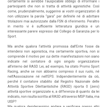
certamente si avrebbe l’auspicabile obbligo di informare i
partecipanti che non si tratta di attività agonistiche. Così
come, prudenzialmente, suggerirei ai vostri organizzatori di
non utilizzare la parola “gara” per definirle né di adottare
titolazioni mai autorizzate dalla FSN di riferimento. Peraltro
in merito vi è sufficiente letteratura giuridica e un
interessante parere espresso dal Collegio di Garanzia per lo
Sport.
Ma anche qualora l’attività promossa dall’Ente fosse da
intendersi non agonistica, ma certamente sportiva, non si
comprende il motivo per cui dette manifestazioni non siano
indicate nel contatore di ogni singolo organizzatore
all’interno del RASD. Lei, ad esempio, ha citato Promo Sport
Racing, anche se non abbiamo compreso il suo ruolo, né
nell’Associazione né nell’EPS. Indipendentemente da ciò,
perché il contatore stabilito dal Registro Nazionale delle
Attività Sportive Dilettantistiche (RASD) riporta 0 (zero)
attività sportive organizzate e, a differenza di quanto da lei
indicato, non risulta iscritta al RASD attraverso MSP Italia, ma
UISP?
Ma qualora desiderassimo andare a verificare presso altri