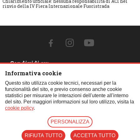
Chiarimento ufficiale: nessuna responsabilità di ACI nel
rinvio della IV Fiera Internazionale Fuoristrada
Condividi su:
Informativa cookie
Contattaci:
Questo sito utilizza cookie tecnici, necessari per la
funzionalità del sito, e previo consenso anche cookie
Tel.:
059 451621
- Cell.:
+39 348 850 0110
- Email:
statistici per misurare le interazioni dell'utente all'interno
segreteria@fif4x4.it
del sito. Per maggiori informazioni sul loro utilizzo, visita la
Clicca qui per tutti i contatti
cookie policy
.
PERSONALIZZA
© Copyright 2026 | Federazione Italiana Fuoristrada | P.iva
07739790157 |
Privacy Mail
|
Cookie Policy
|
Privacy
RIFIUTA TUTTO
ACCETTA TUTTO
Web Agency:
Area9Web
| Designed by
KKA