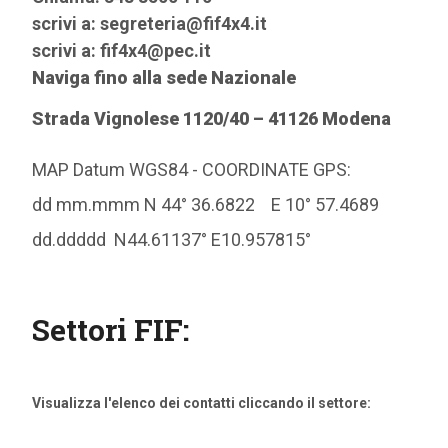
scrivi a: segreteria@fif4x4.it
scrivi a: fif4x4@pec.it
Naviga fino alla sede Nazionale
Strada Vignolese 1120/40 – 41126 Modena
MAP Datum WGS84 - COORDINATE GPS:
dd mm.mmm N 44° 36.6822 E 10° 57.4689
dd.ddddd N44.61137° E10.957815°
Settori FIF:
Visualizza l'elenco dei contatti cliccando il settore
: