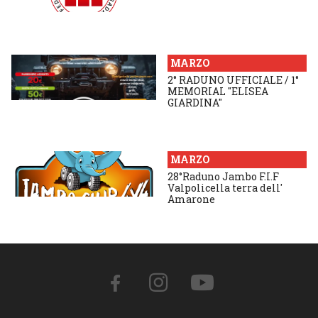
MARZO
2° RADUNO UFFICIALE / 1°
MEMORIAL "ELISEA
GIARDINA"
MARZO
28°Raduno Jambo F.I.F
Valpolicella terra dell'
Amarone