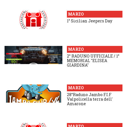
MARZO
1° Sicilian Jeepers Day
MARZO
2° RADUNO UFFICIALE / 1°
MEMORIAL "ELISEA
GIARDINA"
MARZO
28°Raduno Jambo F.I.F
Valpolicella terra dell'
Amarone
MARZO