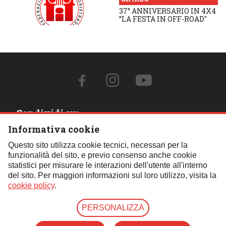
37° ANNIVERSARIO IN 4X4
”LA FESTA IN OFF-ROAD"
Condividi su:
Informativa cookie
Contattaci:
Questo sito utilizza cookie tecnici, necessari per la
funzionalità del sito, e previo consenso anche cookie
Tel.:
059 451621
- Cell.:
+39 348 850 0110
- Email:
statistici per misurare le interazioni dell'utente all'interno
segreteria@fif4x4.it
del sito. Per maggiori informazioni sul loro utilizzo, visita la
Clicca qui per tutti i contatti
cookie policy
.
PERSONALIZZA
© Copyright 2026 | Federazione Italiana Fuoristrada | P.iva
07739790157 |
Privacy Mail
|
Cookie Policy
|
Privacy