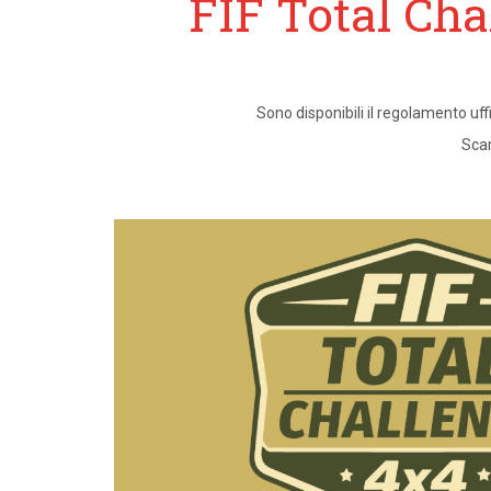
FIF Total Cha
Sono disponibili il regolamento uffi
Scar