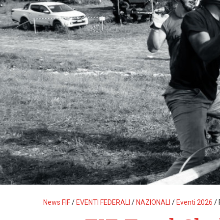
News FIF
/
EVENTI FEDERALI
/
NAZIONALI
/
Eventi 2026
/