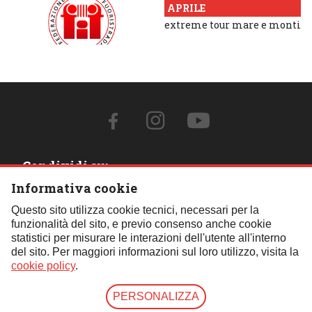
APRILE
extreme tour mare e monti
Condividi su:
Informativa cookie
Contattaci:
Questo sito utilizza cookie tecnici, necessari per la
funzionalità del sito, e previo consenso anche cookie
Tel.:
059 451621
- Cell.:
+39 348 850 0110
- Email:
statistici per misurare le interazioni dell'utente all'interno
segreteria@fif4x4.it
del sito. Per maggiori informazioni sul loro utilizzo, visita la
Clicca qui per tutti i contatti
cookie policy
.
PERSONALIZZA
© Copyright 2026 | Federazione Italiana Fuoristrada | P.iva