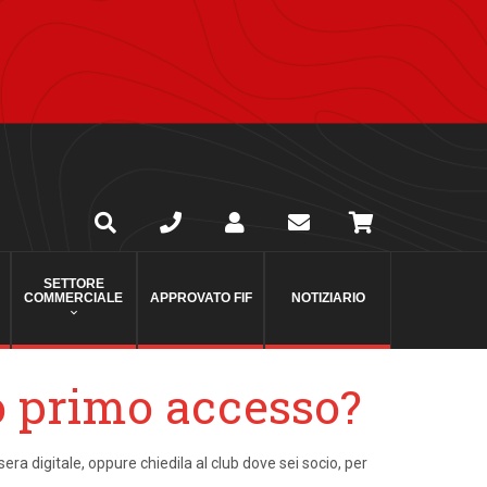
SETTORE
COMMERCIALE
APPROVATO FIF
NOTIZIARIO
uo primo accesso?
sera digitale, oppure chiedila al club dove sei socio, per