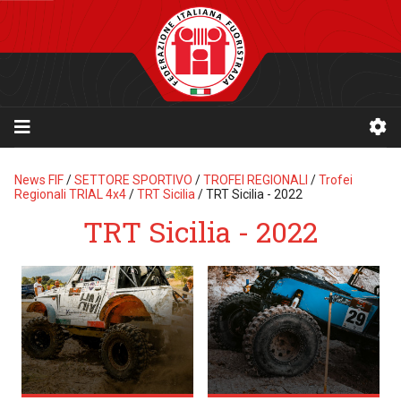
News FIF
/
SETTORE SPORTIVO
/
TROFEI REGIONALI
/
Trofei
Regionali TRIAL 4x4
/
TRT Sicilia
/
TRT Sicilia - 2022
TRT Sicilia - 2022