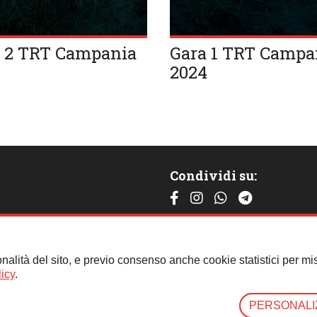
 2 TRT Campania
Gara 1 TRT Campa
4
2024
Condividi su:
Contattaci:
Tel.:
059 451621
- Cell.:
+39 348
nalità del sito, e previo consenso anche cookie statistici per misu
Clicca qui per tutti i contatti
icy
.
PERSONALI
| P.iva 07739790157 |
Privacy Mail
|
Cookie Policy
|
Privacy