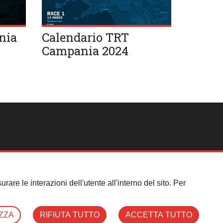
nia
Calendario TRT
Campania 2024
 850 0110
- Email:
segreteria@fif4x4.it
rare le interazioni dell'utente all'interno del sito. Per
ZZA
RIFIUTA TUTTO
ACCETTA TUTTO
Web Agency:
Area9Web
| Designed by
KKA