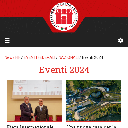
News FIF
/
EVENTI FEDERALI
/
NAZIONALI
/
Eventi 2024
Eventi 2024
Fiera Internazionale
Una nuova casa per la