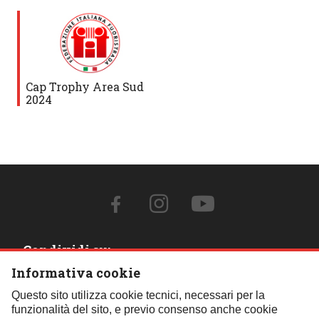
Cap Trophy Area Sud
2024
Condividi su:
Informativa cookie
Contattaci:
Questo sito utilizza cookie tecnici, necessari per la
funzionalità del sito, e previo consenso anche cookie
Tel.:
059 451621
- Cell.:
+39 348 850 0110
- Email: