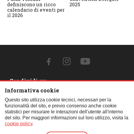
definiscono un ricco
2025
calendario di eventi per
il 2026
Condividi su:
Informativa cookie
Contattaci:
Questo sito utilizza cookie tecnici, necessari per la
funzionalità del sito, e previo consenso anche cookie
Tel.:
059 451621
- Cell.:
+39 348 850 0110
- Email:
statistici per misurare le interazioni dell'utente all'interno
segreteria@fif4x4.it
del sito. Per maggiori informazioni sul loro utilizzo, visita la
Clicca qui per tutti i contatti
cookie policy
.