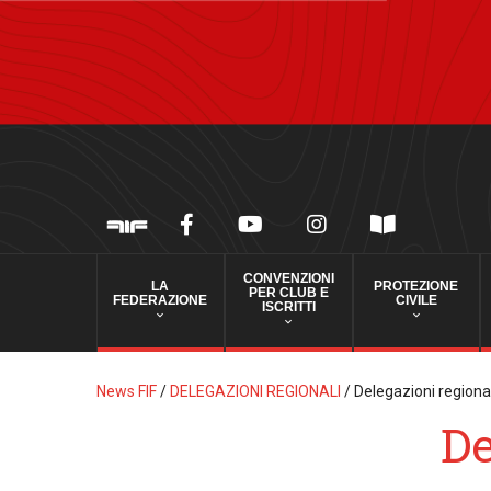
CONVENZIONI
LA
PROTEZIONE
PER CLUB E
FEDERAZIONE
CIVILE
ISCRITTI
News FIF
/
DELEGAZIONI REGIONALI
/
Delegazioni regiona
De