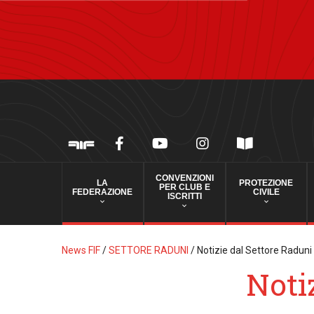
CONVENZIONI
LA
PROTEZIONE
PER CLUB E
FEDERAZIONE
CIVILE
ISCRITTI
News FIF
/
SETTORE RADUNI
/
Notizie dal Settore Raduni
Noti