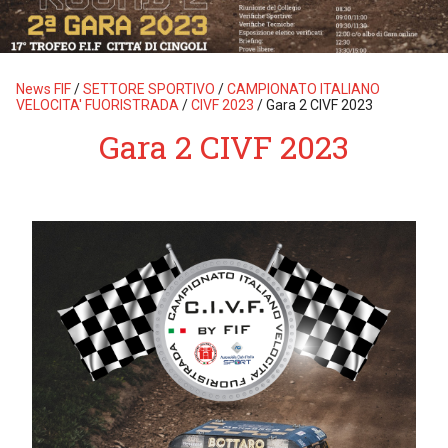
News FIF
/
SETTORE SPORTIVO
/
CAMPIONATO ITALIANO
VELOCITA' FUORISTRADA
/
CIVF 2023
/
Gara 2 CIVF 2023
Gara 2 CIVF 2023