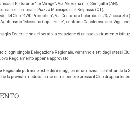
so il Ristorante “Le Mirage”, Via Alderana n. 7, Senigallia (AN);
 consiliare comunale, Piazza Municipio n. 9, Belpasso (CT);
ede del Club “4WD Promotion”, Via Cristoforo Colombo n. 23, Zuccarello 
 Agriturismo “Masseria Capolerose”, contrada Capolerose snc. Viggianel
onsiglio Federale ha deliberato la creazione di un nuovo strumento istitu
ito di ogni singola Delegazione Regionale, verranno eletti dagli stessi Cl
el nuovo Regolamento appena approvato.
iere Regionale potranno richiedere maggiori informazioni contattando la S
he la prevista modulistica se non reperibile presso il Club di appartene
MENTO