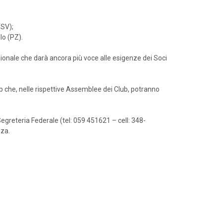
(SV);
lo (PZ).
zionale che darà ancora più voce alle esigenze dei Soci
ub che, nelle rispettive Assemblee dei Club, potranno
egreteria Federale (tel: 059 451621 – cell: 348-
nza.