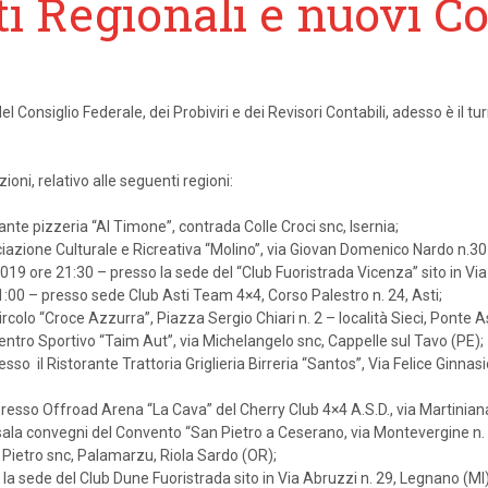
ti Regionali e nuovi Co
 Consiglio Federale, dei Probiviri e dei Revisori Contabili, adesso è il tu
oni, relativo alle seguenti regioni:
nte pizzeria “Al Timone”, contrada Colle Croci snc, Isernia;
iazione Culturale e Ricreativa “Molino”, via Giovan Domenico Nardo n.3
9 ore 21:30 – presso la sede del “Club Fuoristrada Vicenza” sito in Via 
0 – presso sede Club Asti Team 4×4, Corso Palestro n. 24, Asti;
olo “Croce Azzurra”, Piazza Sergio Chiari n. 2 – località Sieci, Ponte As
tro Sportivo “Taim Aut”, via Michelangelo snc, Cappelle sul Tavo (PE);
 il Ristorante Trattoria Griglieria Birreria “Santos”, Via Felice Ginnasi
esso Offroad Arena “La Cava” del Cherry Club 4×4 A.S.D., via Martinia
ala convegni del Convento “San Pietro a Ceserano, via Montevergine n. 
Pietro snc, Palamarzu, Riola Sardo (OR);
a sede del Club Dune Fuoristrada sito in Via Abruzzi n. 29, Legnano (MI)