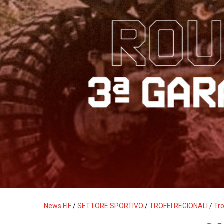
News FIF
/
SETTORE SPORTIVO
/
TROFEI REGIONALI
/
Tro