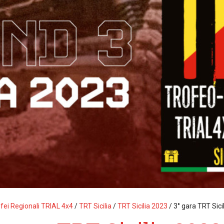
fei Regionali TRIAL 4x4
/
TRT Sicilia
/
TRT Sicilia 2023
/
3° gara TRT Sici