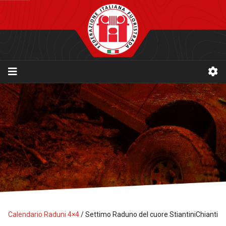
Calendario Raduni 4×4
/
Settimo Raduno del cuore StiantiniChianti