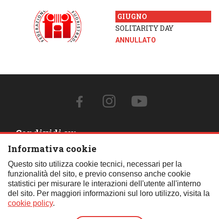
GIUGNO
SOLITARITY DAY
ANNULLATO
Condividi su:
Informativa cookie
Contattaci:
Questo sito utilizza cookie tecnici, necessari per la
funzionalità del sito, e previo consenso anche cookie
Tel.:
059 451621
- Cell.:
+39 348 850 0110
- Email:
statistici per misurare le interazioni dell'utente all'interno
segreteria@fif4x4.it
del sito. Per maggiori informazioni sul loro utilizzo, visita la
Clicca qui per tutti i contatti
cookie policy
.