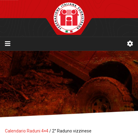
Calendario Raduni 4×4
/
2° Raduno vizzinese