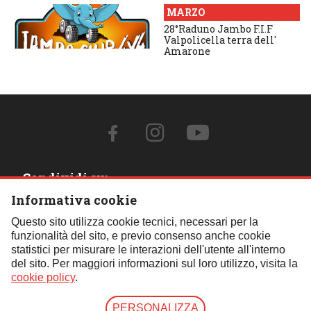
MARZO
28°Raduno Jambo F.I.F
Valpolicella terra dell'
Amarone
Condividi su:
Informativa cookie
Contattaci:
Questo sito utilizza cookie tecnici, necessari per la
funzionalità del sito, e previo consenso anche cookie
Tel.:
059 451621
- Cell.:
+39 348 850 0110
- Email:
statistici per misurare le interazioni dell'utente all'interno
segreteria@fif4x4.it
del sito. Per maggiori informazioni sul loro utilizzo, visita la
Clicca qui per tutti i contatti
cookie policy
.
PERSONALIZZA