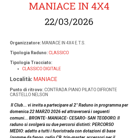
MANIACE IN 4X4
22/03/2026
Organizzatore:
MANIACE IN 4X4 E.T.S.
Tipologia Raduno:
CLASSICO
Tipologia Tracciato:
CLASSICO DIGITALE
Località:
MANIACE
Punto di ritrovo:
CONTRADA PIANO PILATO DIFRONTE
CASTELLO NELSON
Il Club... vi invita a partecipare al 2° Raduno in programma per
domenica 22 MARZO 2026 ed attraverserá i seguenti
comuni... BRONTE- MANIACE- CESARO- SAN TEODORO. Il
raduno si svolgerà su due percorsi distinti: PERCORSO
MEDIO: adatto a tutti i fuoristrada con dotazioni di base
(gomme da fango, radio CB, trip-master, accessori per il