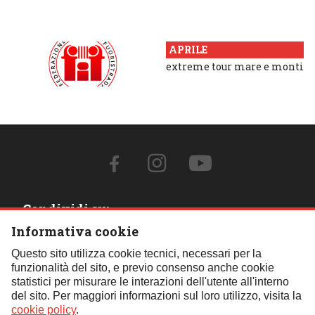
APRILE
extreme tour mare e monti
Condividi su:
Informativa cookie
Contattaci:
Questo sito utilizza cookie tecnici, necessari per la
funzionalità del sito, e previo consenso anche cookie
Tel.:
059 451621
- Cell.:
+39 348 850 0110
- Email:
statistici per misurare le interazioni dell'utente all'interno
segreteria@fif4x4.it
del sito. Per maggiori informazioni sul loro utilizzo, visita la
Clicca qui per tutti i contatti
cookie policy
.