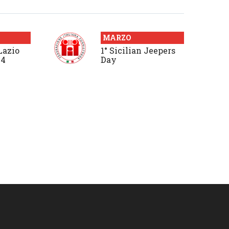
MARZO
Lazio
1° Sicilian Jeepers
x4
Day