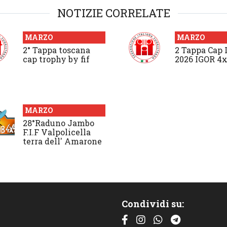
NOTIZIE CORRELATE
MARZO
MARZO
2° Tappa toscana
2 Tappa Cap 
cap trophy by fif
2026 IGOR 4
MARZO
28°Raduno Jambo
F.I.F Valpolicella
terra dell' Amarone
Condividi su: