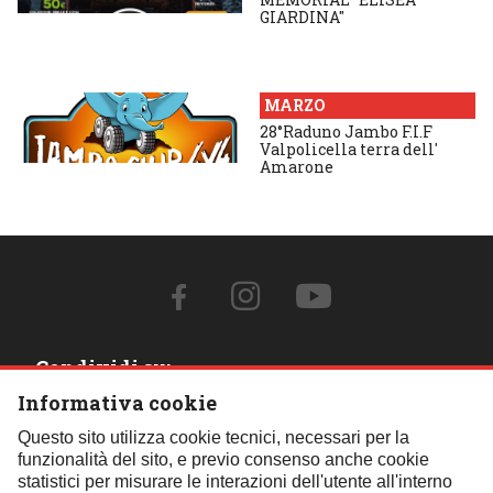
GIARDINA"
MARZO
28°Raduno Jambo F.I.F
Valpolicella terra dell'
Amarone
Condividi su:
Informativa cookie
Contattaci:
Questo sito utilizza cookie tecnici, necessari per la
funzionalità del sito, e previo consenso anche cookie
Tel.:
059 451621
- Cell.:
+39 348 850 0110
- Email:
statistici per misurare le interazioni dell'utente all'interno
segreteria@fif4x4.it