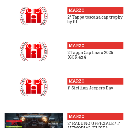
MARZO
2° Tappa toscana cap trophy
by fif
MARZO
2 Tappa Cap Lazio 2026
IGOR 4x4
MARZO
1° Sicilian Jeepers Day
MARZO
2° RADUNO UFFICIALE / 1°
MEMORIAL "ELISEA