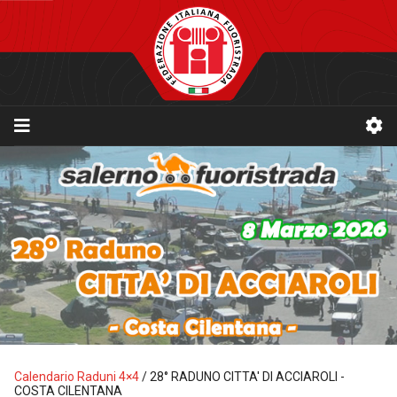
Calendario Raduni 4×4
/
28° RADUNO CITTA' DI ACCIAROLI -
COSTA CILENTANA