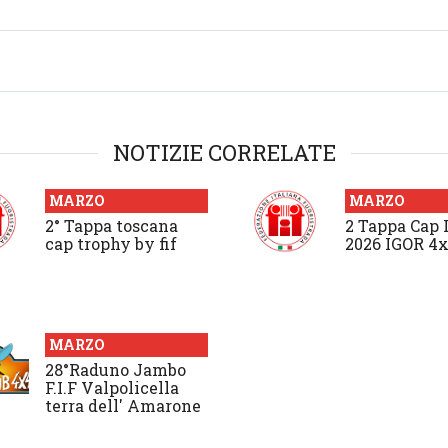
NOTIZIE CORRELATE
MARZO
MARZO
2° Tappa toscana
2 Tappa Cap 
cap trophy by fif
2026 IGOR 4
MARZO
28°Raduno Jambo
F.I.F Valpolicella
terra dell' Amarone