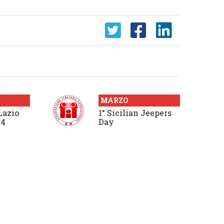
MARZO
Lazio
1° Sicilian Jeepers
x4
Day