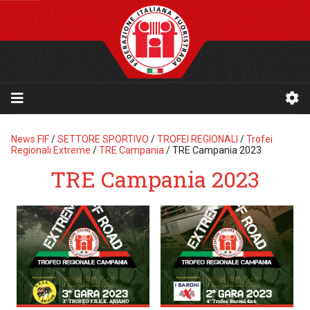
News FIF
/
SETTORE SPORTIVO
/
TROFEI REGIONALI
/
Trofei
Regionali Extreme
/
TRE Campania
/
TRE Campania 2023
TRE Campania 2023