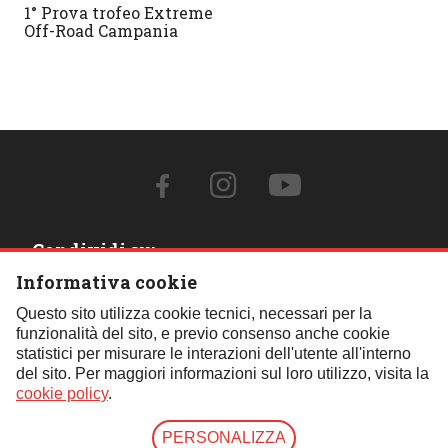
1° Prova trofeo Extreme
Off-Road Campania
Condividi su:
Informativa cookie
Contattaci:
Questo sito utilizza cookie tecnici, necessari per la
funzionalità del sito, e previo consenso anche cookie
Tel.:
059 451621
- Cell.:
+39 348 850 0110
- Email:
statistici per misurare le interazioni dell'utente all'interno
segreteria@fif4x4.it
del sito. Per maggiori informazioni sul loro utilizzo, visita la
Clicca qui per tutti i contatti
cookie policy
.
PERSONALIZZA