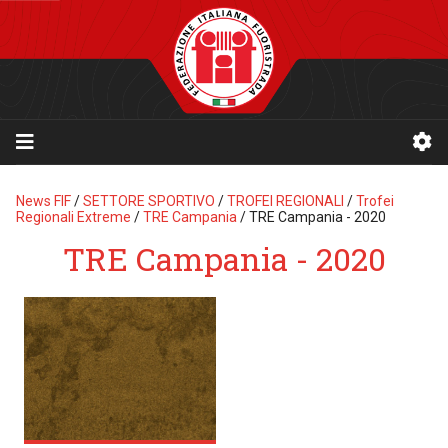
News FIF
/
SETTORE SPORTIVO
/
TROFEI REGIONALI
/
Trofei
Regionali Extreme
/
TRE Campania
/
TRE Campania - 2020
TRE Campania - 2020