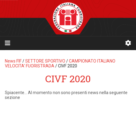
News FIF
/
SETTORE SPORTIVO
/
CAMPIONATO ITALIANO
VELOCITA' FUORISTRADA
/
CIVF 2020
CIVF 2020
Spiacente… Al momento non sono presenti news nella seguente
sezione