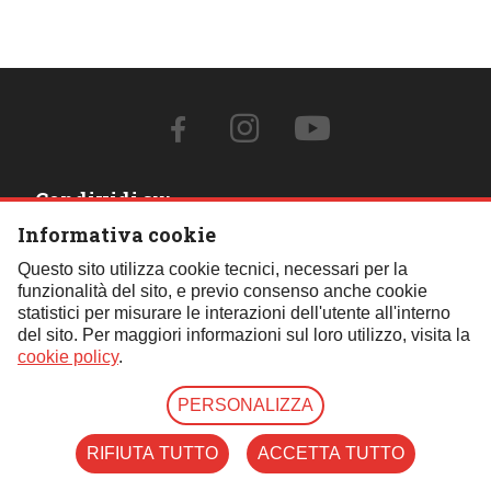
Condividi su:
Informativa cookie
Contattaci:
Questo sito utilizza cookie tecnici, necessari per la
funzionalità del sito, e previo consenso anche cookie
Tel.:
059 451621
- Cell.:
+39 348 850 0110
- Email:
statistici per misurare le interazioni dell'utente all'interno
segreteria@fif4x4.it
del sito. Per maggiori informazioni sul loro utilizzo, visita la
Clicca qui per tutti i contatti
cookie policy
.
PERSONALIZZA
© Copyright 2026 | Federazione Italiana Fuoristrada | P.iva
07739790157 |
Privacy Mail
|
Cookie Policy
|
Privacy
RIFIUTA TUTTO
ACCETTA TUTTO
Web Agency:
Area9Web
| Designed by
KKA