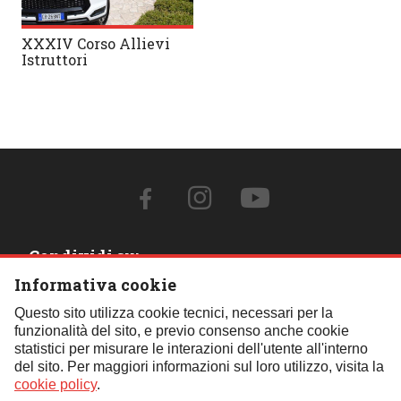
XXXIV Corso Allievi
Istruttori
Condividi su:
Informativa cookie
Contattaci:
Questo sito utilizza cookie tecnici, necessari per la
funzionalità del sito, e previo consenso anche cookie
Tel.:
059 451621
- Cell.:
+39 348 850 0110
- Email:
statistici per misurare le interazioni dell'utente all'interno
segreteria@fif4x4.it
del sito. Per maggiori informazioni sul loro utilizzo, visita la
Clicca qui per tutti i contatti
cookie policy
.