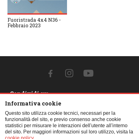
Fuoristrada 4x4 N36 -
Febbraio 2023
Condividi su:
Informativa cookie
Contattaci:
Questo sito utilizza cookie tecnici, necessari per la
funzionalità del sito, e previo consenso anche cookie
Tel.:
059 451621
- Cell.:
+39 348 850 0110
- Email:
statistici per misurare le interazioni dell'utente all'interno
segreteria@fif4x4.it
del sito. Per maggiori informazioni sul loro utilizzo, visita la
Clicca qui per tutti i contatti
cookie policy
.