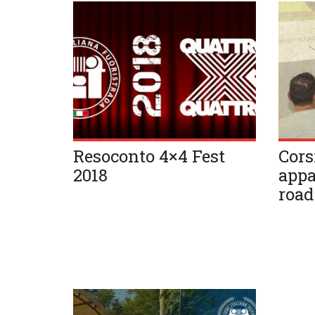
Resoconto 4×4 Fest
Cors
2018
appa
road